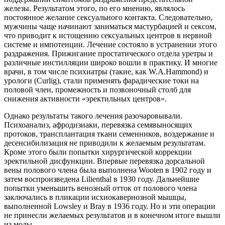
железы. Результатом этого, по его мнению, являлось
постоянное желание сексуального контакта. Следовательно,
мужчины чаще начинают заниматься мастурбацией и сексом,
что приводит к истощению сексуальных центров в нервной
системе и импотенции. Лечение состояло в устранении этого
раздражения. Прижигание простатического отдела уретры и
различные инстилляции широко вошли в практику. И многие
врачи, в том числе психиатры (такие, как W.A.Hammond) и
урологи (Curlig), стали применять фарадические токи на
половой член, промежность и позвоночный столб для
снижения активности «эректильных центров».
Однако результаты такого лечения разочаровывали.
Психоанализ, афродизиаки, перевязка семявыносящих
протоков, трансплантация ткани семенников, воздержание и
десенсибилизация не приводили к желаемым результатам.
Кроме этого были попытки хирургической коррекции
эректильной дисфункции. Впервые перевязка дорсальной
вены полового члена была выполнена Wooten в 1902 году и
затем воспроизведена Lilienthal в 1930 году. Дальнейшие
попытки уменьшить венозный отток от полового члена
заключались в пликации исхиокавернозной мышцы,
выполненной Lowsley и Bray в 1936 году. Но и эти операции
не принесли желаемых результатов и в конечном итоге вышли
из моды.