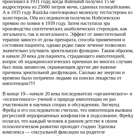
произошел в 1931 году, когда Butenandt получил 15 мг
андростерона из 25000 литров мочи, сданных полицейскими.
А в 1935 году Ruzicka синтезировал молекулу тестостерона из
холестерола. Оба исследователя получили Нобелевскую
премию по химии в 1939 году. Затем наступила эра
производства синтетических анаболических стероидов, как
легального, так и нелегального. Эффект от заместительной
терапии зависел от дозы препарата, способа применения и
состояния пациента, однако редко такое лечение позволяло
значительно улучшить эректильную функцию. Таким образом,
в начале 20 века для пациента, страдающего импотенцией,
вопрос об эндокринологических причинах во многих случаях
был лишь занавесом, скрывающим другие две важные
причины эректильной дисфункции. Сколько же энергии и
времени было потрачено людьми на поиски лекарства от
импотенции?!!!
В конце 19—начале 20 века последователи «органического» и
«психогенного» учений о природе импотенции не раз
участвовали в научных спорах и обсуждениях. Зигмунд
Фрейд и его последователи считали, что импотенция вызвана
регрессией неразрешенных конфликтов в подсознание. Фрейд
полагал, что каждый человек в раннем детстве в своем
психологическом развитии проходит стадию Эдипова
комплекса — сексуальной фиксации на родителе