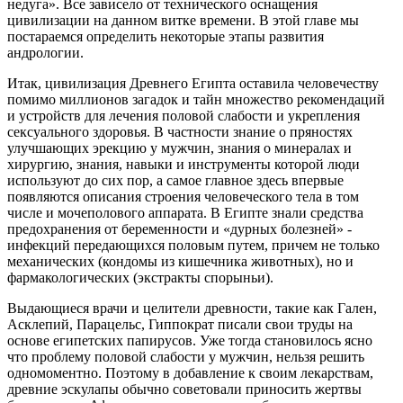
недуга». Все зависело от технического оснащения
цивилизации на данном витке времени. В этой главе мы
постараемся определить некоторые этапы развития
андрологии.
Итак, цивилизация Древнего Египта оставила человечеству
помимо миллионов загадок и тайн множество рекомендаций
и устройств для лечения половой слабости и укрепления
сексуального здоровья. В частности знание о пряностях
улучшающих эрекцию у мужчин, знания о минералах и
хирургию, знания, навыки и инструменты которой люди
используют до сих пор, а самое главное здесь впервые
появляются описания строения человеческого тела в том
числе и мочеполового аппарата. В Египте знали средства
предохранения от беременности и «дурных болезней» -
инфекций передающихся половым путем, причем не только
механических (кондомы из кишечника животных), но и
фармакологических (экстракты спорыньи).
Выдающиеся врачи и целители древности, такие как Гален,
Асклепий, Парацельс, Гиппократ писали свои труды на
основе египетских папирусов. Уже тогда становилось ясно
что проблему половой слабости у мужчин, нельзя решить
одномоментно. Поэтому в добавление к своим лекарствам,
древние эскулапы обычно советовали приносить жертвы