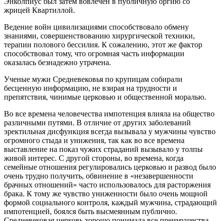
Энколпиус был затем вовлечен в публичную оргию со
жрицей Квартиллой.
Ведение войн цивилизациями способствовало обмену
знаниями, совершенствованию хирургической техники,
терапии полового бессилия. К сожалению, этот же фактор
способствовал тому, что огромная часть информации
оказалась безнадежно утрачена.
Ученые мужи Средневековья по крупицам собирали
бесценную информацию, не взирая на трудности и
препятствия, чинимые церковью и общественной моралью.
Во все времена человечества импотенция влияла на общество
различными путями. В отличие от других заболеваний
эректильная дисфункция всегда вызывала у мужчины чувство
огромного стыда и унижения, так как во все времена
выставление на показ чужих страданий вызывало у толпы
живой интерес. С другой стороны, во времена, когда
семейные отношения регулировались церковью и развод было
очень трудно получить, обвинение в «незавершенности
брачных отношений» часто использовалось для расторжения
брака. К тому же чувство униженности было очень мощной
формой социального контроля, каждый мужчина, страдающий
импотенцией, боялся быть высмеянным публично.
Средневековая церковь хорошо понимала все преимущества