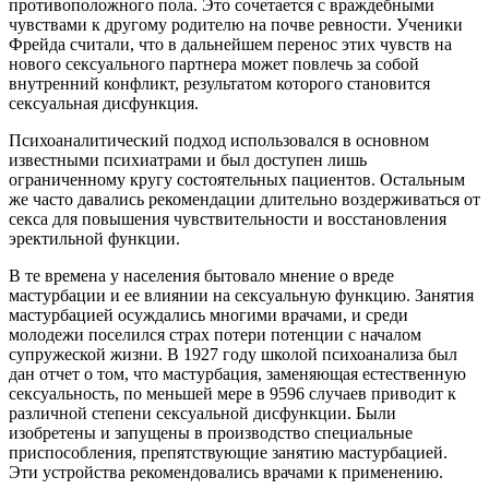
противоположного пола. Это сочетается с враждебными
чувствами к другому родителю на почве ревности. Ученики
Фрейда считали, что в дальнейшем перенос этих чувств на
нового сексуального партнера может повлечь за собой
внутренний конфликт, результатом которого становится
сексуальная дисфункция.
Психоаналитический подход использовался в основном
известными психиатрами и был доступен лишь
ограниченному кругу состоятельных пациентов. Остальным
же часто давались рекомендации длительно воздерживаться от
секса для повышения чувствительности и восстановления
эректильной функции.
В те времена у населения бытовало мнение о вреде
мастурбации и ее влиянии на сексуальную функцию. Занятия
мастурбацией осуждались многими врачами, и среди
молодежи поселился страх потери потенции с началом
супружеской жизни. В 1927 году школой психоанализа был
дан отчет о том, что мастурбация, заменяющая естественную
сексуальность, по меньшей мере в 9596 случаев приводит к
различной степени сексуальной дисфункции. Были
изобретены и запущены в производство специальные
приспособления, препятствующие занятию мастурбацией.
Эти устройства рекомендовались врачами к применению.