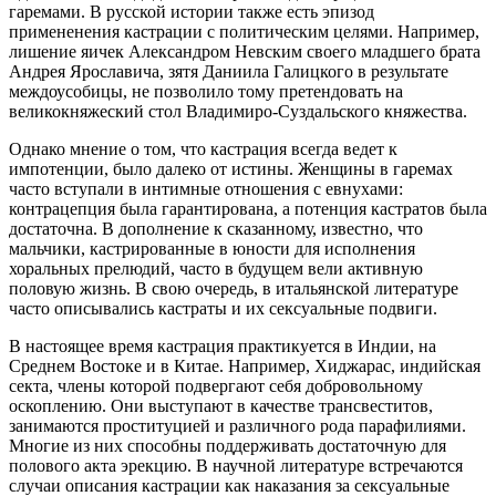
гаремами. В русской истории также есть эпизод
примененения кастрации с политическим целями. Например,
лишение яичек Александром Невским своего младшего брата
Андрея Ярославича, зятя Даниила Галицкого в результате
междоусобицы, не позволило тому претендовать на
великокняжеский стол Владимиро-Суздальского княжества.
Однако мнение о том, что кастрация всегда ведет к
импотенции, было далеко от истины. Женщины в гаремах
часто вступали в интимные отношения с евнухами:
контрацепция была гарантирована, а потенция кастратов была
достаточна. В дополнение к сказанному, известно, что
мальчики, кастрированные в юности для исполнения
хоральных прелюдий, часто в будущем вели активную
половую жизнь. В свою очередь, в итальянской литературе
часто описывались кастраты и их сексуальные подвиги.
В настоящее время кастрация практикуется в Индии, на
Среднем Востоке и в Китае. Например, Хиджарас, индийская
секта, члены которой подвергают себя добровольному
оскоплению. Они выступают в качестве трансвеститов,
занимаются проституцией и различного рода парафилиями.
Многие из них способны поддерживать достаточную для
полового акта эрекцию. В научной литературе встречаются
случаи описания кастрации как наказания за сексуальные