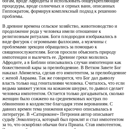
богам, вроде Афродиты и использовать общеукрепляющие
процедуры, вроде солнечных и серных ванн, описанных
Гиппократом, формируя комплексный подход к решению
проблемы.
В древние времена сельское хозяйство, животноводство и
продолжение рода у человека имели отношение к
религиозным ритуалам. Боги плодородия изображались в
виде фигурок с огромными фаллосами, а мужчины с
проблемами эрекции обращались за помощью к
священнослужителям. Богов просили объяснить природу
импотенции и вылечить ее. Древние греки молились
Афродите, а в Библии описывались случаи импотенции как
божественной кары за прелюбодеяние. В Ветхом Завете Бог
наказал Абимелеха, сделав его импотентом, за прелюбодеяние
с женой Авраама. Так же говорится, что Бог дал дьяволу
власть только над гениталиями человека. Считалось, что если
ведьма завяжет узелок на кожаном шнурке, то дьявол сделает
человека импотентом. Остается только догадываться, сколько
женщин было сожжено на средневековых кострах по
обвинению в колдовстве благодаря этим верованиям. С
давних времен тема унижения красочно описывалась в
литературе. В «Сатириконе» Петрония автор описывает
судьбу Энколпиуса, который был проклят и стал импотентом
за то, что оскорблял обычаи бога Приапа. Став импотентом,