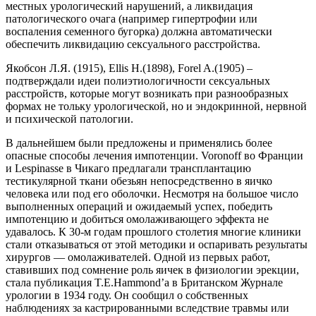
местных урологический нарушений, а ликвидация
патологического очага (например гипертрофии или
воспаления семенного бугорка) должна автоматически
обеспечить ликвидацию сексуального расстройства.
Якобсон Л.Я. (1915), Ellis H.(1898), Forel A.(1905) –
подтверждали идеи полиэтиологичности сексуальных
расстройств, которые могут возникать при разнообразных
формах не тольку урологической, но и эндокринной, нервной
и психической патологии.
В дальнейшем были предложены и применялись более
опасные способы лечения импотенции. Voronoff во Франции
и Lespinasse в Чикаго предлагали трансплантацию
тестикулярной ткани обезьян непосредственно в яичко
человека или под его оболочки. Несмотря на большое число
выполненных операций и ожидаемый успех, победить
импотенцию и добиться омолаживающего эффекта не
удавалось. К 30-м годам прошлого столетия многие клиники
стали отказываться от этой методики и оспаривать результаты
хирургов — омолаживателей. Одной из первых работ,
ставивших под сомнение роль яичек в физиологии эрекции,
стала публикация T.E.Hammond’a в Британском Журнале
урологии в 1934 году. Он сообщил о собственных
наблюдениях за кастрированными вследствие травмы или