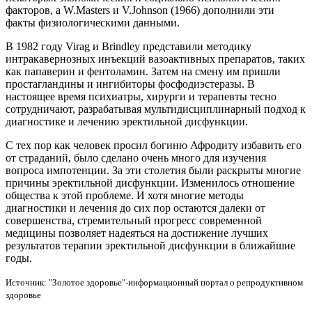
факторов, а W.Masters и V.Johnson (1966) дополнили эти
факты физиологическими данными.
В 1982 году Virag и Brindley представили методику
интракавернозных инъекций вазоактивных препаратов, таких
как папаверин и фентоламин. Затем на смену им пришли
простагландины и ингибиторы фосфодиэстеразы. В
настоящее время психиатры, хирурги и терапевты тесно
сотрудничают, разрабатывая мультидисциплинарный подход к
диагностике и лечению эректильной дисфункции.
С тех пор как человек просил богиню Афродиту избавить его
от страданий, было сделано очень много для изучения
вопроса импотенции. За эти столетия были раскрыты многие
причины эректильной дисфункции. Изменилось отношение
общества к этой проблеме. И хотя многие методы
диагностики и лечения до сих пор остаются далеки от
совершенства, стремительный прогресс современной
медицины позволяет надеяться на достижение лучших
результатов терапии эректильной дисфункции в ближайшие
годы.
Источник: "Золотое здоровье"-информационный портал о репродуктивном
здоровье