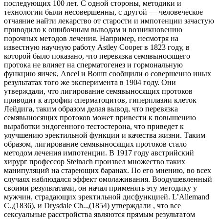
последующих 100 лет. С одной стороны, методики и
технологии были несовершенны, с другой — человеческое
отчаяние найти лекарство от старости и импотенции зачастую
приводило к ошибочным выводам и возникновению
порочных методов лечения. Например, несмотря на
известную научную работу Astley Cooper в 1823 году, в
которой было показано, что перевязка семявыносящего
протока не влияет на сперматогенез и гормональную
функцию яичек, Ancel и Вошп сообщили о совершенно иных
результатах того же эксперимента в 1904 году. Они
утверждали, что лигирование семявыносящих протоков
приводит к атрофии сперматоцитов, гиперплазии клеток
Лейдига, таким образом делая вывод, что перевязка
семявыносящих протоков может привести к повышению
выработки эндогенного тестостерона, что приведет к
улучшению эректильной функции и качества жизни. Таким
образом, лигирование семявыносящих протоков стало
методом лечения импотенции. В 1917 году австрийский
хирург профессор Steinach произвел множество таких
манипуляций на стареющих баранах. По его мнению, во всех
случаях наблюдался эффект омолаживания. Воодушевленный
своими результатами, он начал применять эту методику у
мужчин, страдающих эректильной дисфункцией. L’Allemand
C.,(1836), и Drysdale Ch..,(1854) утверждали , что все
сексуальные расстройства являются прямым результатом