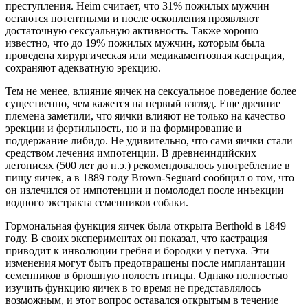
преступления. Heim считает, что 31% пожилых мужчин
остаются потентными и после оскопления проявляют
достаточную сексуальную активность. Также хорошо
известно, что до 19% пожилых мужчин, которым была
проведена хирургическая или медикаментозная кастрация,
сохраняют адекватную эрекцию.
Тем не менее, влияние яичек на сексуальное поведение более
существенно, чем кажется на первый взгляд. Еще древние
племена заметили, что яички влияют не только на качество
эрекции и фертильность, но и на формирование и
поддержание либидо. Не удивительно, что сами яички стали
средством лечения импотенции. В древнеиндийских
летописях (500 лет до н.э.) рекомендовалось употребление в
пищу яичек, а в 1889 году Brown-Seguard сообщил о том, что
он излечился от импотенции и помолодел после инъекции
водного экстракта семенников собаки.
Гормональная функция яичек была открыта Berthold в 1849
году. В своих экспериментах он показал, что кастрация
приводит к инволюции гребня и бородки у петуха. Эти
изменения могут быть предотвращены после имплантации
семенников в брюшную полость птицы. Однако полностью
изучить функцию яичек в то время не представлялось
возможным, и этот вопрос оставался открытым в течение