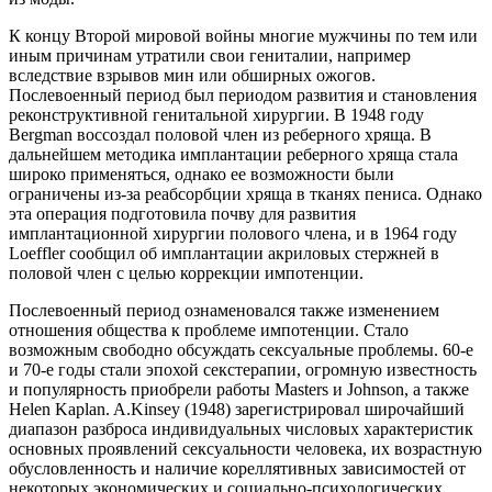
К концу Второй мировой войны многие мужчины по тем или
иным причинам утратили свои гениталии, например
вследствие взрывов мин или обширных ожогов.
Послевоенный период был периодом развития и становления
реконструктивной генитальной хирургии. В 1948 году
Bergman воссоздал половой член из реберного хряща. В
дальнейшем методика имплантации реберного хряща стала
широко применяться, однако ее возможности были
ограничены из-за реабсорбции хряща в тканях пениса. Однако
эта операция подготовила почву для развития
имплантационной хирургии полового члена, и в 1964 году
Loeffler сообщил об имплантации акриловых стержней в
половой член с целью коррекции импотенции.
Послевоенный период ознаменовался также изменением
отношения общества к проблеме импотенции. Стало
возможным свободно обсуждать сексуальные проблемы. 60-е
и 70-е годы стали эпохой секстерапии, огромную известность
и популярность приобрели работы Masters и Johnson, а также
Helen Kaplan. A.Kinsey (1948) зарегистрировал широчайший
диапазон разброса индивидуальных числовых характеристик
основных проявлений сексуальности человека, их возрастную
обусловленность и наличие кореллятивных зависимостей от
некоторых экономических и социально-психологических