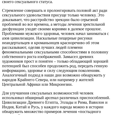
своего сексуального статуса.
Стремление совершать и пролонгировать половой акт ради
сексуального удовольствия присуще только человеку. Это
доказывает, что расстройство эрекции было серьезной
проблемой во все времена, а методы лечения эректильной
дисфункции уходят своими корнями в далекое прошлое.
Проблемами мужского здоровья, человек начал заниматься с
азов цивилизации. Наскальные пещерные рисунки
неандертальцев и кроманьонцев красноречиво об этом
рассказывают, оделяя лучших людей племени
феноменальными сексуальными способностями в половину
собственного роста изображений. Замысел древних
художников прост и понятен – только обладающий хорошей
потенцией был способен продолжить род, передать генную
информацию, здоровье и силу следующим поколениям.
Аналогичный подход в наши дни возможно обнаружить у
народов Крайнего Севера, или например у жителей
Центральной Африки или Микронезии.
Для улучшения сексуальных возможностей человек
использовал обширный арсенал различных приспособлений.
Цивилизации Древнего Египта, Эллады и Рима, Вавилон и
Индия, Китай и Русь, у каждого народа можно в истории
обнаружить множество примеров лечения «постыдного