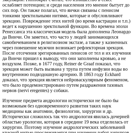
ослабляет потенцию; и среди населения это мнение бытует до
сих пор. Он также полагал, что яички связаны с пенисом
тонкими эректильными нитями, которые и обусловливают
эрекцию. Повреждение этих нитей (во время кастрации и т.п.)
ведет к нарушению эректильной функции. Во времена эпохи
Ренессанса эта классическая модель была дополнена Леонардо
да Винчи. Он заметил, что часто у людей занимающихся
самобичеванием в религиозном экстазе, а также у казненных
через повешение мужчин возникает рефлекторная эрекция.
После отсечения эрегированных пенисов от тел и их изучения
да Винчи пришел к выводу, что они заполнены кровью, а не
воздухом. Позже, в 1677 году, Reiner de Graaf показал, что
эрекция может быть вызвана у трупа путем инфузии воды во
внутреннюю подвздошную артерию. В 1863 году Eckhard
доказал, что эрекция является нейроваскулярным феноменом,
что было продемонстрировано путем раздражения тазовых
нервов (nervi eregentes) у собаки.
Изучение предмета андрологии исторически не было бы
возможным без одновременного развития таких наук
медицины как анатомии, физиологии, хирургии и др.
Исторически сложилось так что андрология явилась дочерней
областью урологии, которая в середине 19 века отделилась от
хирургии. Поэтому изучение андрологических заболеваний
красной нитью прослеживается при изучении работ хирургов