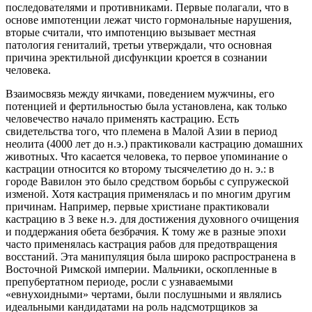
последователями и противниками. Первые полагали, что в
основе импотенции лежат чисто гормональные нарушения,
вторые считали, что импотенцию вызывает местная
патология гениталий, третьи утверждали, что основная
причина эректильной дисфункции кроется в сознании
человека.
Взаимосвязь между яичками, поведением мужчины, его
потенцией и фертильностью была установлена, как только
человечество начало применять кастрацию. Есть
свидетельства того, что племена в Малой Азии в период
неолита (4000 лет до н.э.) практиковали кастрацию домашних
животных. Что касается человека, то первое упоминание о
кастрации относится ко второму тысячелетию до н. э.: в
городе Вавилон это было средством борьбы с супружеской
изменой. Хотя кастрация применялась и по многим другим
причинам. Например, первые христиане практиковали
кастрацию в 3 веке н.э. для достижения духовного очищения
и поддержания обета безбрачия. К тому же в разные эпохи
часто применялась кастрация рабов для предотвращения
восстаний. Эта манипуляция была широко распространена в
Восточной Римской империи. Мальчики, оскопленные в
препубертатном периоде, росли с узнаваемыми
«евнухоидными» чертами, были послушными и являлись
идеальными кандидатами на роль надсмотрщиков за