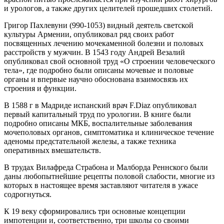
и урологов, а также других целителей прошедших столетий.
Григор Пахлевуни (990-1053) видный деятель светской
культуры Армении, опубликовал ряд своих работ
посвященных лечению мочекаменной болезни и половых
расстройств у мужчин. В 1543 году Андрей Везалий
опубликовал свой основной труд «О строении человеческого
тела», где подробно были описаны мочевые и половые
органы и впервые научно обоснована взаимосвязь их
строения и функции.
В 1588 г в Мадриде испанский врач F.Diaz опубликовал
первый капитальный труд по урологии. В книге были
подробно описаны МКБ, воспалительные заболевания
мочеполовых органов, симптоматика и клиническое течение
аденомы предстательной железы, а также техника
оперативных вмешательств.
В трудах Вилафреда Страбона и Малборда Реннского были
даны любопытнейшие рецепты половой слабости, многие из
которых в настоящее время заставляют читателя в ужасе
содрогнуться.
К 19 веку сформировались три основные концепции
импотенции и, соответственно, три школы со своими