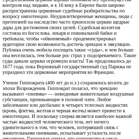
контроля над людьми, и к 16 веку в Европе были широко
распространены церковные судебные разбирательства по
вопросу импотенции. Неудовлетворенные женщины, люди с
претензией на наследство часто приносили церкви щедрые
дары для достижения своих целей. Судейская коллегия
состояла из богослова, лекаря и повивальной бабки и
требовала, чтобы «обвиняемый» продемонстрировал
аудитории свою возможность достичь эрекции и эякуляции.
Публика очень любила посещать такие «суды», и чем больше
она веселилась, тем больше рос страх у подозреваемого. Такие
суды давали церкви огромную власть! Так продолжалось до
1677 года, пока Верховный государственный суд Парижа не
упразднил эти церковные мероприятия во Франции.
Учение Гиппократа (400 лет до н.э.) сохранялось вплоть до
эпохи Возрождения. Гиппократ полагал, что эрекцию
вызывают «пневмы» — невидимые живительные воздушные
субстанции, проникающие в половой член. Любое
заболевание или дисбаланс в четырех телесных жидкостях
(кровь, флегма, желтая и черная желчь) может привести к
импотенции. И поскольку сперма является наиболее важной
частью жидкостей человеческого тела, нет ничего
удивительного в том, что человек, потерявший связь с
живительными пневмами, испытывает усталость после
эякуляции. Гиппократ считал, что излишество в сексе