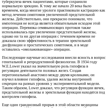
туберкулеза яичек пациентами, которые сохранили
нормальную эрекцию. К тому же начало 20 века было
временем, когда многие урологи практиковали кастрацию как
метод лечения симптомов увеличенной предстательной
железы. Действительно, они прекрасно понимали, что
импотенция не всегда является обязательным исходом этой
операции. Перевязка семявыносящих протоков также
использовалась при увеличении предстательной железы,
однако ни та ни другая операция с течением времени не
доказала свою эффективность в терапии эректильной
дисфункции и простатических симптомов, и в моде
оставались «омолаживающие» операции.
Последующие научные исследования внесли ясность в вопрос
генитальной и репродуктивной физиологии. В 1934 году
W.E.Lower указал на значительную роль гипофиза в
регуляции деятельности половых желез. Создав
перитонеальный анастомоз между двумя кроликами, он
изучил влияние гипофиза, удалив железы внутренней
секреции на разных уровнях у экспериментальной модели.
Таким образом, Lower доказал, что регуляция функции яичек,
предстательной железы и эректильная функция находятся под
контролем гипофиза.
Еще один грандиозный прорыв в этой области медицины