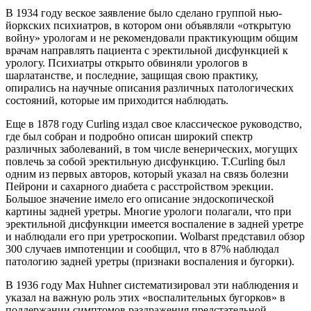
В 1934 году веское заявление было сделано группой нью-
йоркских психиатров, в котором они объявляли «открытую
войну» урологам и не рекомендовали практикующим общим
врачам направлять пациента с эректильной дисфункцией к
урологу. Психиатры открыто обвиняли урологов в
шарлатанстве, и последние, защищая свою практику,
опирались на научные описания различных патологических
состояний, которые им приходится наблюдать.
Еще в 1878 году Curling издал свое классическое руководство,
где был собран и подробно описан широкий спектр
различных заболеваний, в том числе венерических, могущих
повлечь за собой эректильную дисфункцию. T.Curling был
одним из первых авторов, который указал на связь болезни
Пейрони и сахарного диабета с расстройством эрекции.
Большое значение имело его описание эндоскопической
картины задней уретры. Многие урологи полагали, что при
эректильной дисфункции имеется воспаление в задней уретре
и наблюдали его при уретроскопии. Wolbarst представил обзор
300 случаев импотенции и сообщил, что в 87% наблюдал
патологию задней уретры (признаки воспаления и бугорки).
В 1936 году Max Huhner систематизировал эти наблюдения и
указал на важную роль этих «воспалительных бугорков» в
поддержании симптомов раздражения предстательной