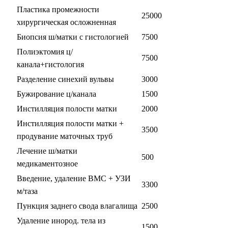
Пластика промежности
25000
хирургическая осложненная
Биопсия ш/матки с гистологией
7500
Полиэктомия ц/
7500
канала+гистология
Разделение синехий вульвы
3000
Бужирование ц/канала
1500
Инстилляция полости матки
2000
Инстилляция полости матки +
3500
продувание маточных труб
Лечение ш/матки
500
медикаментозное
Введение, удаление ВМС + УЗИ
3300
м/таза
Пункция заднего свода влагалища
2500
Удаление инород. тела из
1500