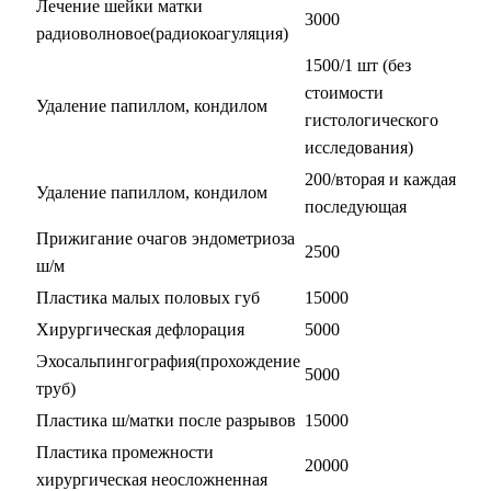
Лечение шейки матки
3000
радиоволновое(радиокоагуляция)
1500/1 шт (без
стоимости
Удаление папиллом, кондилом
гистологического
исследования)
200/вторая и каждая
Удаление папиллом, кондилом
последующая
Прижигание очагов эндометриоза
2500
ш/м
Пластика малых половых губ
15000
Хирургическая дефлорация
5000
Эхосальпингография(прохождение
5000
труб)
Пластика ш/матки после разрывов
15000
Пластика промежности
20000
хирургическая неосложненная