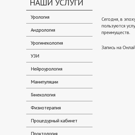
НАШИ УСЛУГИ
Урология
Сегодня, в эпо
пользуются усл
Андрология
преимуществ.
Урогинекология
Запись на Онла
УЗИ
Нейроурология
Манипуляции
Гинекология
Физиотерапия
Процедурный кабинет
Проктология