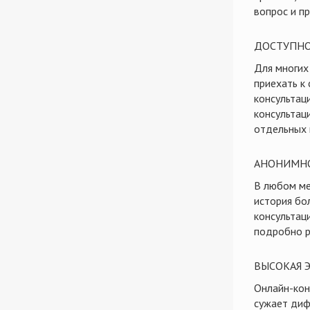
вопрос и п
ДОСТУПН
Для многих
приехать к
консультац
консультац
отдельных 
АНОНИМН
В любом ме
история бо
консультаци
подробно р
ВЫСОКАЯ 
Онлайн-кон
сужает диф